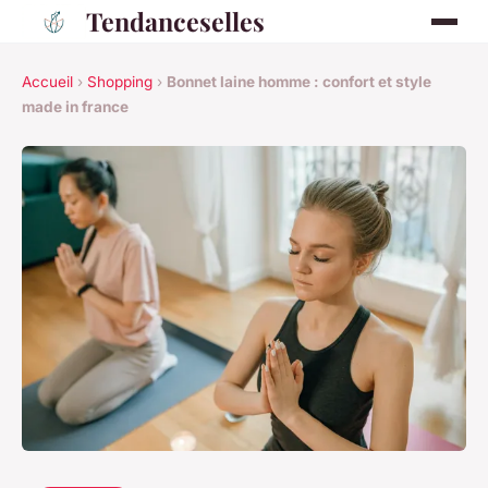
Tendanceselles
Accueil
›
Shopping
›
Bonnet laine homme : confort et style
made in france