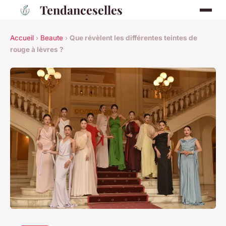
Tendanceselles
Accueil
›
Beaute
›
Que révèlent les différentes teintes de
rouge à lèvres ?