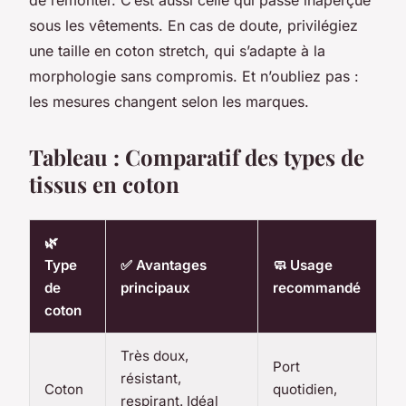
de remonter. C’est aussi celle qui passe inaperçue
sous les vêtements. En cas de doute, privilégiez
une taille en coton stretch, qui s’adapte à la
morphologie sans compromis. Et n’oubliez pas :
les mesures changent selon les marques.
Tableau : Comparatif des types de
tissus en coton
🌿
Type
✅ Avantages
🧼 Usage
de
principaux
recommandé
coton
Très doux,
Port
résistant,
Coton
quotidien,
respirant. Idéal