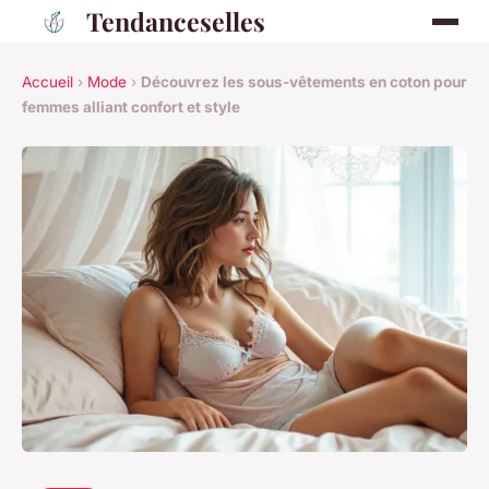
Tendanceselles
Accueil
›
Mode
›
Découvrez les sous-vêtements en coton pour
femmes alliant confort et style